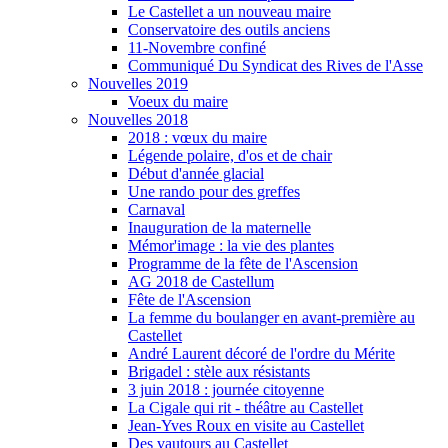
Le Castellet a un nouveau maire
Conservatoire des outils anciens
11-Novembre confiné
Communiqué Du Syndicat des Rives de l'Asse
Nouvelles 2019
Voeux du maire
Nouvelles 2018
2018 : vœux du maire
Légende polaire, d'os et de chair
Début d'année glacial
Une rando pour des greffes
Carnaval
Inauguration de la maternelle
Mémor'image : la vie des plantes
Programme de la fête de l'Ascension
AG 2018 de Castellum
Fête de l'Ascension
La femme du boulanger en avant-première au
Castellet
André Laurent décoré de l'ordre du Mérite
Brigadel : stèle aux résistants
3 juin 2018 : journée citoyenne
La Cigale qui rit - théâtre au Castellet
Jean-Yves Roux en visite au Castellet
Des vautours au Castellet