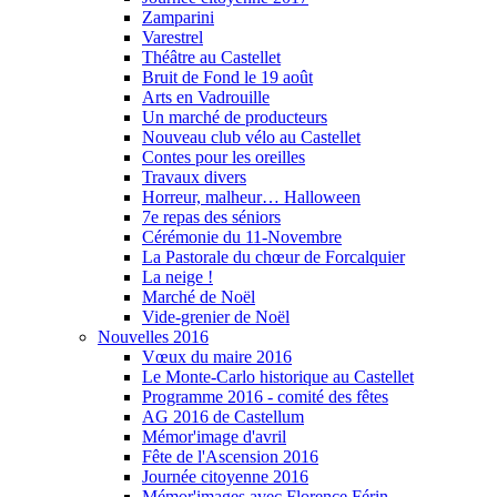
Zamparini
Varestrel
Théâtre au Castellet
Bruit de Fond le 19 août
Arts en Vadrouille
Un marché de producteurs
Nouveau club vélo au Castellet
Contes pour les oreilles
Travaux divers
Horreur, malheur… Halloween
7e repas des séniors
Cérémonie du 11-Novembre
La Pastorale du chœur de Forcalquier
La neige !
Marché de Noël
Vide-grenier de Noël
Nouvelles 2016
Vœux du maire 2016
Le Monte-Carlo historique au Castellet
Programme 2016 - comité des fêtes
AG 2016 de Castellum
Mémor'image d'avril
Fête de l'Ascension 2016
Journée citoyenne 2016
Mémor'images avec Florence Férin