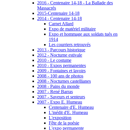
2016 - Centenaire 14-18 - La Ballade des
Massacrés
2015-Centenaire 14-18
2014 - Centenaire 14-18
Carnet Allard
Expo de matériel militaire
Expo et hommage aux soldats tués en
1914
Les courriers retrouvés
2013 - Parcours historique
2012 - Nocturne estivale
2010 - Le costume
2010 - Expos permanentes
2009 - Fontaines et lavoirs
2008 - 100 ans de photos
2008 - Nocturnes castellianes
2008 - Pains du monde
2007 - René Barras
2007 - Saveurs et senteurs
2007 - Expo E. Humeau
Centenaire d'E. Humeau
L'inédit d'E. Humeau
L'exposition
Fête de la poésie
L'expo permanente