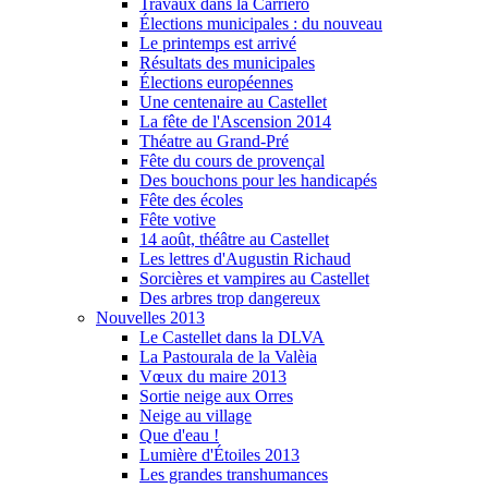
Travaux dans la Carriero
Élections municipales : du nouveau
Le printemps est arrivé
Résultats des municipales
Élections européennes
Une centenaire au Castellet
La fête de l'Ascension 2014
Théatre au Grand-Pré
Fête du cours de provençal
Des bouchons pour les handicapés
Fête des écoles
Fête votive
14 août, théâtre au Castellet
Les lettres d'Augustin Richaud
Sorcières et vampires au Castellet
Des arbres trop dangereux
Nouvelles 2013
Le Castellet dans la DLVA
La Pastourala de la Valèia
Vœux du maire 2013
Sortie neige aux Orres
Neige au village
Que d'eau !
Lumière d'Étoiles 2013
Les grandes transhumances