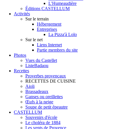
L'Humeaudière
Éditions CASTELLUM
Activités
Sur le terrain
Hébergement
Entreprises
La Pizza'à Lolo
Sur le net
Liens Internet
Partie membres du site
Photos
Vues du Castellet
ListeBadaou
Recettes
Proverbes provençaux
RECETTES DE CUISINE
Aioli
Brassadeaux
Ganses ou oreillettes
Œufs à la neige
Soupe de petit épeautre
CASTELLUM
Souvenirs d'école
Le choléra de 1884
Les vents de Provence