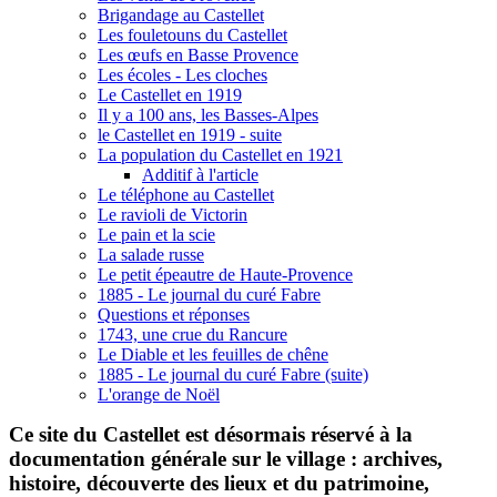
Brigandage au Castellet
Les fouletouns du Castellet
Les œufs en Basse Provence
Les écoles - Les cloches
Le Castellet en 1919
Il y a 100 ans, les Basses-Alpes
le Castellet en 1919 - suite
La population du Castellet en 1921
Additif à l'article
Le téléphone au Castellet
Le ravioli de Victorin
Le pain et la scie
La salade russe
Le petit épeautre de Haute-Provence
1885 - Le journal du curé Fabre
Questions et réponses
1743, une crue du Rancure
Le Diable et les feuilles de chêne
1885 - Le journal du curé Fabre (suite)
L'orange de Noël
Ce site du Castellet est désormais réservé à la
documentation générale sur le village :
archives,
histoire, découverte des lieux et du patrimoine,