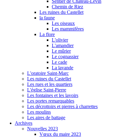
Sentier de Château-Levin
Chemin de Riez
Les ruines du Castellet
la faune
Les oiseaux
Les mammifères
La flore
L'olivier
L'amandier
Le mûrier
Le cognassier
Le cade
La lavande
L'oratoire Saint-Marc
Les ruines du Castellet
Les rues et les quartiers
L'église Saint-Pierre
Les fontaines et les lavoirs
Les portes remarquables
Les décrottoirs et pierres à charrettes
Les moulins
Les aires de battage
Archives
Nouvelles 2023
Vœux du maire 2023