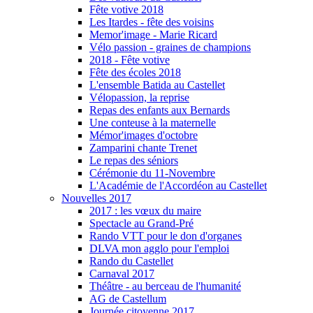
Fête votive 2018
Les Itardes - fête des voisins
Memor'image - Marie Ricard
Vélo passion - graines de champions
2018 - Fête votive
Fête des écoles 2018
L'ensemble Batida au Castellet
Vélopassion, la reprise
Repas des enfants aux Bernards
Une conteuse à la maternelle
Mémor'images d'octobre
Zamparini chante Trenet
Le repas des séniors
Cérémonie du 11-Novembre
L'Académie de l'Accordéon au Castellet
Nouvelles 2017
2017 : les vœux du maire
Spectacle au Grand-Pré
Rando VTT pour le don d'organes
DLVA mon agglo pour l'emploi
Rando du Castellet
Carnaval 2017
Théâtre - au berceau de l'humanité
AG de Castellum
Journée citoyenne 2017