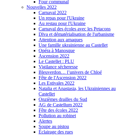
Four communal
Nouvelles 2022
Carnaval 2022
Un repas pour l'Ukraine
Au restau pour l'Ukraine
Carnaval des écoles avec les Petaçons
Dlva et dématérialisation de l'urbanisme
Attention aux arnaques
Une famille ukrainienne au Castellet
Opéra à Manosque
Ascension 2022
Le Castellet : PLU
Vigilance sécheresse
Bleuverdon… l’univers de Chloé
Fête de l'Ascension 2022
Les Estivales 2022
Natalia et Anastasia, les Ukrainiennes au
Castellet
Onzièmes drailles du Sud
AG de Castellum 2022
Fête des écoles 2022
Pollution au robinet
Alertes
Soupe au pistou
Éclairage des rues