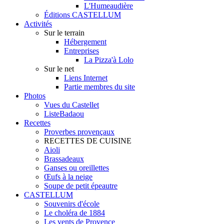
L'Humeaudière
Éditions CASTELLUM
Activités
Sur le terrain
Hébergement
Entreprises
La Pizza'à Lolo
Sur le net
Liens Internet
Partie membres du site
Photos
Vues du Castellet
ListeBadaou
Recettes
Proverbes provençaux
RECETTES DE CUISINE
Aioli
Brassadeaux
Ganses ou oreillettes
Œufs à la neige
Soupe de petit épeautre
CASTELLUM
Souvenirs d'école
Le choléra de 1884
Les vents de Provence