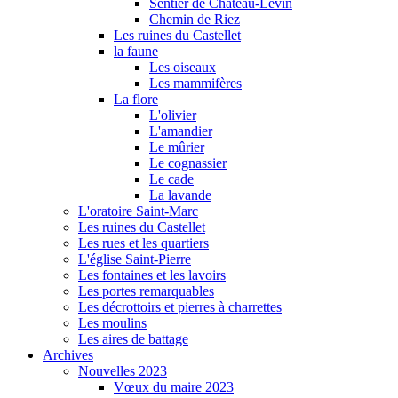
Sentier de Château-Levin
Chemin de Riez
Les ruines du Castellet
la faune
Les oiseaux
Les mammifères
La flore
L'olivier
L'amandier
Le mûrier
Le cognassier
Le cade
La lavande
L'oratoire Saint-Marc
Les ruines du Castellet
Les rues et les quartiers
L'église Saint-Pierre
Les fontaines et les lavoirs
Les portes remarquables
Les décrottoirs et pierres à charrettes
Les moulins
Les aires de battage
Archives
Nouvelles 2023
Vœux du maire 2023