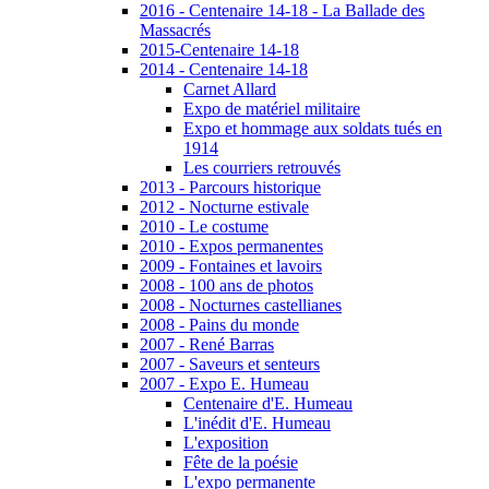
2016 - Centenaire 14-18 - La Ballade des
Massacrés
2015-Centenaire 14-18
2014 - Centenaire 14-18
Carnet Allard
Expo de matériel militaire
Expo et hommage aux soldats tués en
1914
Les courriers retrouvés
2013 - Parcours historique
2012 - Nocturne estivale
2010 - Le costume
2010 - Expos permanentes
2009 - Fontaines et lavoirs
2008 - 100 ans de photos
2008 - Nocturnes castellianes
2008 - Pains du monde
2007 - René Barras
2007 - Saveurs et senteurs
2007 - Expo E. Humeau
Centenaire d'E. Humeau
L'inédit d'E. Humeau
L'exposition
Fête de la poésie
L'expo permanente