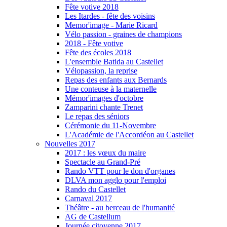
Fête votive 2018
Les Itardes - fête des voisins
Memor'image - Marie Ricard
Vélo passion - graines de champions
2018 - Fête votive
Fête des écoles 2018
L'ensemble Batida au Castellet
Vélopassion, la reprise
Repas des enfants aux Bernards
Une conteuse à la maternelle
Mémor'images d'octobre
Zamparini chante Trenet
Le repas des séniors
Cérémonie du 11-Novembre
L'Académie de l'Accordéon au Castellet
Nouvelles 2017
2017 : les vœux du maire
Spectacle au Grand-Pré
Rando VTT pour le don d'organes
DLVA mon agglo pour l'emploi
Rando du Castellet
Carnaval 2017
Théâtre - au berceau de l'humanité
AG de Castellum
Journée citoyenne 2017