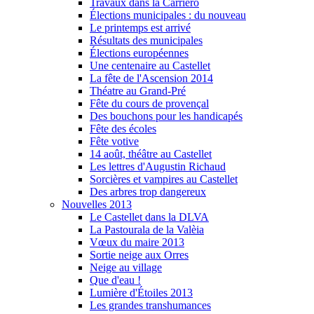
Travaux dans la Carriero
Élections municipales : du nouveau
Le printemps est arrivé
Résultats des municipales
Élections européennes
Une centenaire au Castellet
La fête de l'Ascension 2014
Théatre au Grand-Pré
Fête du cours de provençal
Des bouchons pour les handicapés
Fête des écoles
Fête votive
14 août, théâtre au Castellet
Les lettres d'Augustin Richaud
Sorcières et vampires au Castellet
Des arbres trop dangereux
Nouvelles 2013
Le Castellet dans la DLVA
La Pastourala de la Valèia
Vœux du maire 2013
Sortie neige aux Orres
Neige au village
Que d'eau !
Lumière d'Étoiles 2013
Les grandes transhumances