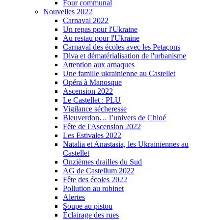
Four communal
Nouvelles 2022
Carnaval 2022
Un repas pour l'Ukraine
Au restau pour l'Ukraine
Carnaval des écoles avec les Petaçons
Dlva et dématérialisation de l'urbanisme
Attention aux arnaques
Une famille ukrainienne au Castellet
Opéra à Manosque
Ascension 2022
Le Castellet : PLU
Vigilance sécheresse
Bleuverdon… l’univers de Chloé
Fête de l'Ascension 2022
Les Estivales 2022
Natalia et Anastasia, les Ukrainiennes au
Castellet
Onzièmes drailles du Sud
AG de Castellum 2022
Fête des écoles 2022
Pollution au robinet
Alertes
Soupe au pistou
Éclairage des rues