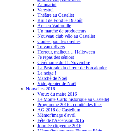
Zamparini
Varestrel
Théâtre au Castellet
Bruit de Fond le 19 août
Arts en Vadrouille
Un marché de producteurs
Nouveau club vélo au Castellet
Contes pour les oreilles
Travaux divers
Horreur, malheur… Halloween
7e repas des séniors
Cérémonie du 11-Novembre
La Pastorale du chœur de Forcalquier
La neige !
Marché de Noël
Vide-grenier de Noël
Nouvelles 2016
Vœux du maire 2016
Le Monte-Carlo historique au Castellet
Programme 2016 - comité des fêtes
AG 2016 de Castellum
Mémor'image d'avril
Fête de l'Ascension 2016
Journée citoyenne 2016
Mémor'images avec Florence Férin