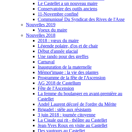
Le Castellet a un nouveau maire
Conservatoire des outils anciens
11-Novembre confiné
Communiqué Du Syndicat des Rives de l'Asse
Nouvelles 2019
Voeux du maire
Nouvelles 2018
2018 : vœux du maire
Légende polaire, d'os et de chair
Début d'année glacial
Une rando pour des greffes
Carnaval
Inauguration de la maternelle
Mémor'image : la vie des plantes
Programme de la fête de l'Ascension
AG 2018 de Castellum
Fête de l'Ascension
La femme du boulanger en avant-première au
Castellet
André Laurent décoré de l'ordre du Mérite
Brigadel : stèle aux résistants
3 juin 2018 : journée citoyenne
La Cigale qui rit - théâtre au Castellet
Jean-Yves Roux en visite au Castellet
Des vautours au Castellet