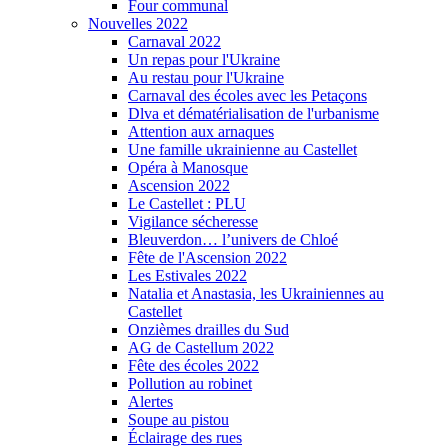
Four communal
Nouvelles 2022
Carnaval 2022
Un repas pour l'Ukraine
Au restau pour l'Ukraine
Carnaval des écoles avec les Petaçons
Dlva et dématérialisation de l'urbanisme
Attention aux arnaques
Une famille ukrainienne au Castellet
Opéra à Manosque
Ascension 2022
Le Castellet : PLU
Vigilance sécheresse
Bleuverdon… l’univers de Chloé
Fête de l'Ascension 2022
Les Estivales 2022
Natalia et Anastasia, les Ukrainiennes au
Castellet
Onzièmes drailles du Sud
AG de Castellum 2022
Fête des écoles 2022
Pollution au robinet
Alertes
Soupe au pistou
Éclairage des rues