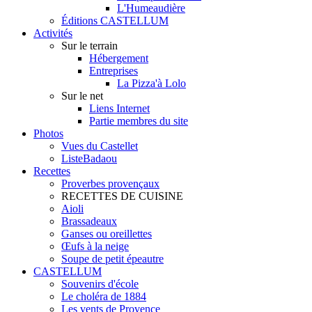
L'Humeaudière
Éditions CASTELLUM
Activités
Sur le terrain
Hébergement
Entreprises
La Pizza'à Lolo
Sur le net
Liens Internet
Partie membres du site
Photos
Vues du Castellet
ListeBadaou
Recettes
Proverbes provençaux
RECETTES DE CUISINE
Aioli
Brassadeaux
Ganses ou oreillettes
Œufs à la neige
Soupe de petit épeautre
CASTELLUM
Souvenirs d'école
Le choléra de 1884
Les vents de Provence