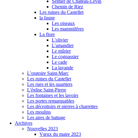
Sentier de Château-Levin
Chemin de Riez
Les ruines du Castellet
la faune
Les oiseaux
Les mammifères
La flore
L'olivier
L'amandier
Le mûrier
Le cognassier
Le cade
La lavande
L'oratoire Saint-Marc
Les ruines du Castellet
Les rues et les quartiers
L'église Saint-Pierre
Les fontaines et les lavoirs
Les portes remarquables
Les décrottoirs et pierres à charrettes
Les moulins
Les aires de battage
Archives
Nouvelles 2023
Vœux du maire 2023