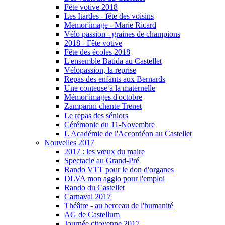
Fête votive 2018
Les Itardes - fête des voisins
Memor'image - Marie Ricard
Vélo passion - graines de champions
2018 - Fête votive
Fête des écoles 2018
L'ensemble Batida au Castellet
Vélopassion, la reprise
Repas des enfants aux Bernards
Une conteuse à la maternelle
Mémor'images d'octobre
Zamparini chante Trenet
Le repas des séniors
Cérémonie du 11-Novembre
L'Académie de l'Accordéon au Castellet
Nouvelles 2017
2017 : les vœux du maire
Spectacle au Grand-Pré
Rando VTT pour le don d'organes
DLVA mon agglo pour l'emploi
Rando du Castellet
Carnaval 2017
Théâtre - au berceau de l'humanité
AG de Castellum
Journée citoyenne 2017