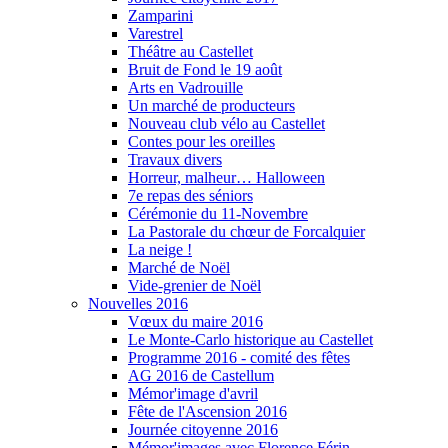
Zamparini
Varestrel
Théâtre au Castellet
Bruit de Fond le 19 août
Arts en Vadrouille
Un marché de producteurs
Nouveau club vélo au Castellet
Contes pour les oreilles
Travaux divers
Horreur, malheur… Halloween
7e repas des séniors
Cérémonie du 11-Novembre
La Pastorale du chœur de Forcalquier
La neige !
Marché de Noël
Vide-grenier de Noël
Nouvelles 2016
Vœux du maire 2016
Le Monte-Carlo historique au Castellet
Programme 2016 - comité des fêtes
AG 2016 de Castellum
Mémor'image d'avril
Fête de l'Ascension 2016
Journée citoyenne 2016
Mémor'images avec Florence Férin