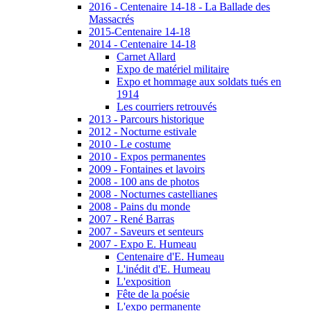
2016 - Centenaire 14-18 - La Ballade des
Massacrés
2015-Centenaire 14-18
2014 - Centenaire 14-18
Carnet Allard
Expo de matériel militaire
Expo et hommage aux soldats tués en
1914
Les courriers retrouvés
2013 - Parcours historique
2012 - Nocturne estivale
2010 - Le costume
2010 - Expos permanentes
2009 - Fontaines et lavoirs
2008 - 100 ans de photos
2008 - Nocturnes castellianes
2008 - Pains du monde
2007 - René Barras
2007 - Saveurs et senteurs
2007 - Expo E. Humeau
Centenaire d'E. Humeau
L'inédit d'E. Humeau
L'exposition
Fête de la poésie
L'expo permanente