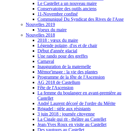
Le Castellet a un nouveau maire
Conservatoire des outils anciens
11-Novembre confiné
Communiqué Du Syndicat des Rives de l'Asse
Nouvelles 2019
Voeux du maire
Nouvelles 2018
2018 : vœux du maire
Légende polaire, d'os et de chair
Début d'année glacial
Une rando pour des greffes
Carnaval
Inauguration de la maternelle
Mémor'image : la vie des plantes
Programme de la fête de l'Ascension
AG 2018 de Castellum
Fête de l'Ascension
La femme du boulanger en avant-première au
Castellet
André Laurent décoré de l'ordre du Mérite
Brigadel : stèle aux résistants
3 juin 2018 : journée citoyenne
La Cigale qui rit - théâtre au Castellet
Jean-Yves Roux en visite au Castellet
Des vautours au Castellet