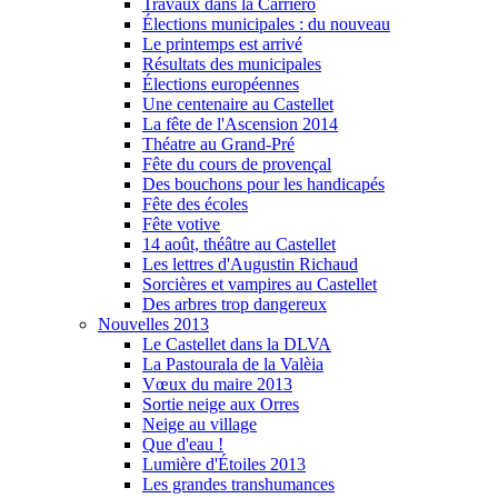
Travaux dans la Carriero
Élections municipales : du nouveau
Le printemps est arrivé
Résultats des municipales
Élections européennes
Une centenaire au Castellet
La fête de l'Ascension 2014
Théatre au Grand-Pré
Fête du cours de provençal
Des bouchons pour les handicapés
Fête des écoles
Fête votive
14 août, théâtre au Castellet
Les lettres d'Augustin Richaud
Sorcières et vampires au Castellet
Des arbres trop dangereux
Nouvelles 2013
Le Castellet dans la DLVA
La Pastourala de la Valèia
Vœux du maire 2013
Sortie neige aux Orres
Neige au village
Que d'eau !
Lumière d'Étoiles 2013
Les grandes transhumances