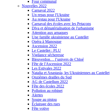
Four communal
Nouvelles 2022
Carnaval 2022
Un repas pour l'Ukraine
Au restau pour l'Ukraine
Carnaval des écoles avec les Petaçons
Dlva et dématérialisation de l'urbanisme
Attention aux arnaques
Une famille ukrainienne au Castellet
Opéra à Manosque
Ascension 2022
Le Castellet : PLU
Vigilance sécheresse
Bleuverdon… l’univers de Chloé
Fête de l'Ascension 2022
Les Estivales 2022
Natalia et Anastasia, les Ukrainiennes au Castellet
Onzièmes drailles du Sud
AG de Castellum 2022
Fête des écoles 2022
Pollution au robinet
Alertes
Soupe au pistou
Éclairage des rues
Fête votive