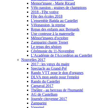
Memor'image - Marie Ricard
Vélo passion - graines de champions
2018 - Fête votive
Fête des écoles 2018
L'ensemble Batida au Castellet
Vélopassion, la reprise
Repas des enfants aux Bernards
Une conteuse à la maternelle
Mémor'images d'octobre
Zamparini chante Trenet
Le repas des séniors
Cérémonie du 11-Novembre
L'Académie de l'Accordéon au Castellet
Nouvelles 2017
2017 : les vœux du maire
Spectacle au Grand-Pré
Rando VTT pour le don d'organes
DLVA mon agglo pour l'emploi
Rando du Castellet
Carnaval 2017
Théâtre - au berceau de l'humanité
AG de Castellum
Journée citoyenne 2017
Zamparini
Varestrel