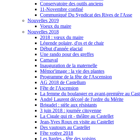
Conservatoire des outils anciens
11-Novembre confiné
Communiqué Du Syndicat des Rives de l'Asse
Nouvelles 2019
Voeux du maire
Nouvelles 2018
2018 : vœux du maire
Légende polaire, d'os et de chair
Début d'année glacial
Une rando pour des greffes
Carnaval
Inauguration de la maternelle
Mémor'image : la vie des plantes
Programme de la fête de l'Ascension
AG 2018 de Castellum
Fête de l'Ascension
La femme du boulanger en avant-première au Caste
André Laurent décoré de l'ordre du Mérite
Brigadel : stèle aux résistants
3 juin 2018 : journée citoyenne
La Cigale qui rit - théâtre au Castellet
Jean-Yves Roux en visite au Castellet
Des vautours au Castellet
Fête votive 2018
Les Itardes - fête des voisins