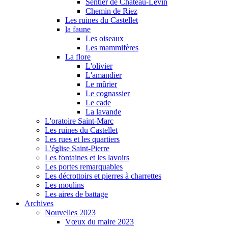
Sentier de Château-Levin
Chemin de Riez
Les ruines du Castellet
la faune
Les oiseaux
Les mammifères
La flore
L'olivier
L'amandier
Le mûrier
Le cognassier
Le cade
La lavande
L'oratoire Saint-Marc
Les ruines du Castellet
Les rues et les quartiers
L'église Saint-Pierre
Les fontaines et les lavoirs
Les portes remarquables
Les décrottoirs et pierres à charrettes
Les moulins
Les aires de battage
Archives
Nouvelles 2023
Vœux du maire 2023