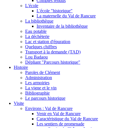
Comptes rendus
L'école
L'école "historique"
La maternelle du Val de Rancure
La bibliothèque
Inventaire de la bibliothèque
Eau potable
La déchèterie
Lac et station d'épuration
Quelques chiffres
Transport à la demande (TAD)
Lou Badaou
Dépliant "Parcours historique"
Histoire
Paroles de Clément
Administration
Les armoiries
La vigne et le vin
Bibliographie
Le parcours historique
Visite
Environs : Val de Rancure
Venir en Val de Rancure
Caractéristique du Val de Rancure
Les sentiers de promenade