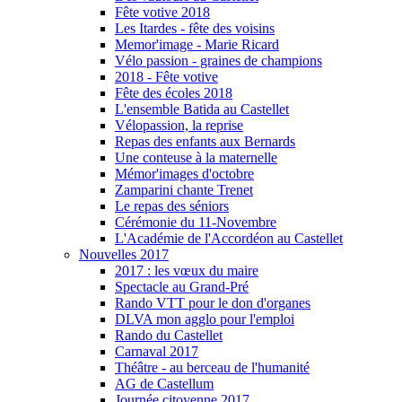
Fête votive 2018
Les Itardes - fête des voisins
Memor'image - Marie Ricard
Vélo passion - graines de champions
2018 - Fête votive
Fête des écoles 2018
L'ensemble Batida au Castellet
Vélopassion, la reprise
Repas des enfants aux Bernards
Une conteuse à la maternelle
Mémor'images d'octobre
Zamparini chante Trenet
Le repas des séniors
Cérémonie du 11-Novembre
L'Académie de l'Accordéon au Castellet
Nouvelles 2017
2017 : les vœux du maire
Spectacle au Grand-Pré
Rando VTT pour le don d'organes
DLVA mon agglo pour l'emploi
Rando du Castellet
Carnaval 2017
Théâtre - au berceau de l'humanité
AG de Castellum
Journée citoyenne 2017