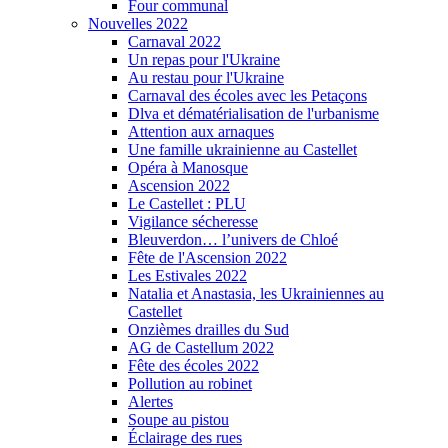
Four communal
Nouvelles 2022
Carnaval 2022
Un repas pour l'Ukraine
Au restau pour l'Ukraine
Carnaval des écoles avec les Petaçons
Dlva et dématérialisation de l'urbanisme
Attention aux arnaques
Une famille ukrainienne au Castellet
Opéra à Manosque
Ascension 2022
Le Castellet : PLU
Vigilance sécheresse
Bleuverdon… l’univers de Chloé
Fête de l'Ascension 2022
Les Estivales 2022
Natalia et Anastasia, les Ukrainiennes au
Castellet
Onzièmes drailles du Sud
AG de Castellum 2022
Fête des écoles 2022
Pollution au robinet
Alertes
Soupe au pistou
Éclairage des rues