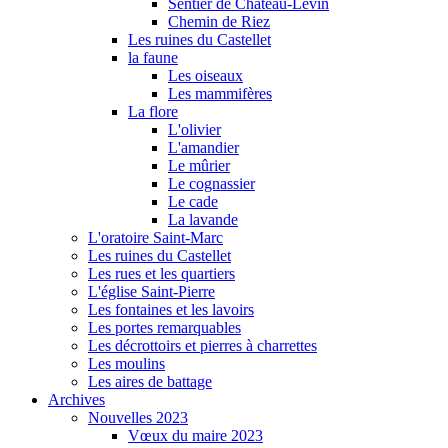
Sentier de Château-Levin
Chemin de Riez
Les ruines du Castellet
la faune
Les oiseaux
Les mammifères
La flore
L'olivier
L'amandier
Le mûrier
Le cognassier
Le cade
La lavande
L'oratoire Saint-Marc
Les ruines du Castellet
Les rues et les quartiers
L'église Saint-Pierre
Les fontaines et les lavoirs
Les portes remarquables
Les décrottoirs et pierres à charrettes
Les moulins
Les aires de battage
Archives
Nouvelles 2023
Vœux du maire 2023