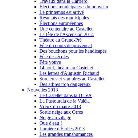
Travaux dans la Carriero
Élections municipales : du nouveau
Le printemps est arrivé
Résultats des municipales
Élections européennes
Une centenaire au Castellet
La fête de l'Ascension 2014
Théatre au Grand-Pré
Fête du cours de provençal
Des bouchons pour les handicapés
Fête des écoles
Fête votive
14 août, théâtre au Castellet
Les lettres d'Augustin Richaud
Sorcières et vampires au Castellet
Des arbres trop dangereux
Nouvelles 2013
Le Castellet dans la DLVA
La Pastourala de la Valèia
Vœux du maire 2013
Sortie neige aux Orres
Neige au village
Que d'eau !
Lumière d'Étoiles 2013
Les grandes transhumances