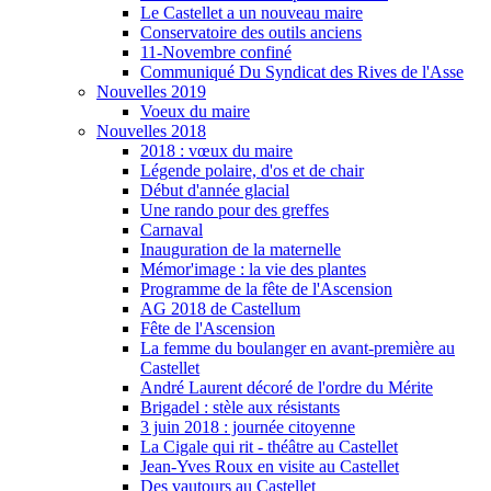
Le Castellet a un nouveau maire
Conservatoire des outils anciens
11-Novembre confiné
Communiqué Du Syndicat des Rives de l'Asse
Nouvelles 2019
Voeux du maire
Nouvelles 2018
2018 : vœux du maire
Légende polaire, d'os et de chair
Début d'année glacial
Une rando pour des greffes
Carnaval
Inauguration de la maternelle
Mémor'image : la vie des plantes
Programme de la fête de l'Ascension
AG 2018 de Castellum
Fête de l'Ascension
La femme du boulanger en avant-première au
Castellet
André Laurent décoré de l'ordre du Mérite
Brigadel : stèle aux résistants
3 juin 2018 : journée citoyenne
La Cigale qui rit - théâtre au Castellet
Jean-Yves Roux en visite au Castellet
Des vautours au Castellet