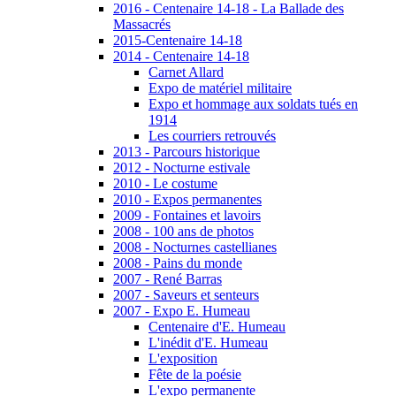
2016 - Centenaire 14-18 - La Ballade des
Massacrés
2015-Centenaire 14-18
2014 - Centenaire 14-18
Carnet Allard
Expo de matériel militaire
Expo et hommage aux soldats tués en
1914
Les courriers retrouvés
2013 - Parcours historique
2012 - Nocturne estivale
2010 - Le costume
2010 - Expos permanentes
2009 - Fontaines et lavoirs
2008 - 100 ans de photos
2008 - Nocturnes castellianes
2008 - Pains du monde
2007 - René Barras
2007 - Saveurs et senteurs
2007 - Expo E. Humeau
Centenaire d'E. Humeau
L'inédit d'E. Humeau
L'exposition
Fête de la poésie
L'expo permanente