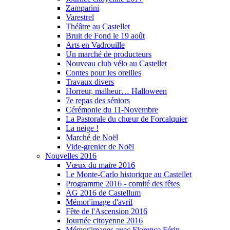
Zamparini
Varestrel
Théâtre au Castellet
Bruit de Fond le 19 août
Arts en Vadrouille
Un marché de producteurs
Nouveau club vélo au Castellet
Contes pour les oreilles
Travaux divers
Horreur, malheur… Halloween
7e repas des séniors
Cérémonie du 11-Novembre
La Pastorale du chœur de Forcalquier
La neige !
Marché de Noël
Vide-grenier de Noël
Nouvelles 2016
Vœux du maire 2016
Le Monte-Carlo historique au Castellet
Programme 2016 - comité des fêtes
AG 2016 de Castellum
Mémor'image d'avril
Fête de l'Ascension 2016
Journée citoyenne 2016
Mémor'images avec Florence Férin