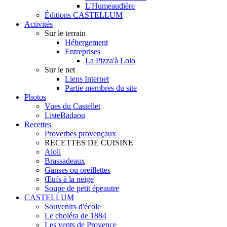
L'Humeaudière
Éditions CASTELLUM
Activités
Sur le terrain
Hébergement
Entreprises
La Pizza'à Lolo
Sur le net
Liens Internet
Partie membres du site
Photos
Vues du Castellet
ListeBadaou
Recettes
Proverbes provençaux
RECETTES DE CUISINE
Aioli
Brassadeaux
Ganses ou oreillettes
Œufs à la neige
Soupe de petit épeautre
CASTELLUM
Souvenirs d'école
Le choléra de 1884
Les vents de Provence