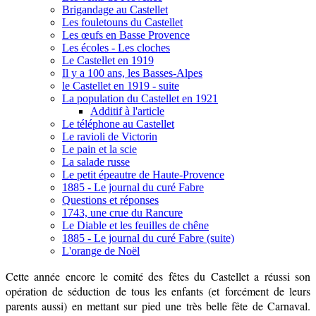
Brigandage au Castellet
Les fouletouns du Castellet
Les œufs en Basse Provence
Les écoles - Les cloches
Le Castellet en 1919
Il y a 100 ans, les Basses-Alpes
le Castellet en 1919 - suite
La population du Castellet en 1921
Additif à l'article
Le téléphone au Castellet
Le ravioli de Victorin
Le pain et la scie
La salade russe
Le petit épeautre de Haute-Provence
1885 - Le journal du curé Fabre
Questions et réponses
1743, une crue du Rancure
Le Diable et les feuilles de chêne
1885 - Le journal du curé Fabre (suite)
L'orange de Noël
Cette année encore le comité des fêtes du Castellet a réussi son
opération de séduction de tous les enfants (et forcément de leurs
parents aussi) en mettant sur pied une très belle fête de Carnaval.