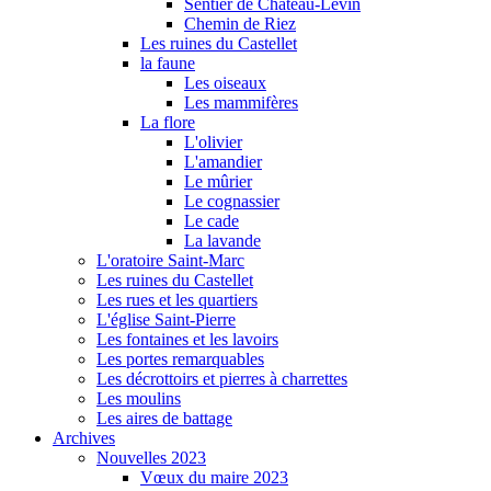
Sentier de Château-Levin
Chemin de Riez
Les ruines du Castellet
la faune
Les oiseaux
Les mammifères
La flore
L'olivier
L'amandier
Le mûrier
Le cognassier
Le cade
La lavande
L'oratoire Saint-Marc
Les ruines du Castellet
Les rues et les quartiers
L'église Saint-Pierre
Les fontaines et les lavoirs
Les portes remarquables
Les décrottoirs et pierres à charrettes
Les moulins
Les aires de battage
Archives
Nouvelles 2023
Vœux du maire 2023