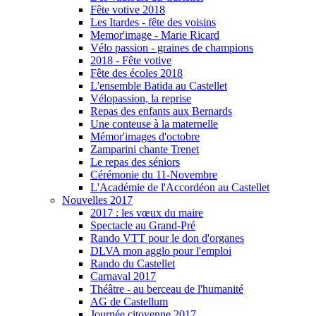
Fête votive 2018
Les Itardes - fête des voisins
Memor'image - Marie Ricard
Vélo passion - graines de champions
2018 - Fête votive
Fête des écoles 2018
L'ensemble Batida au Castellet
Vélopassion, la reprise
Repas des enfants aux Bernards
Une conteuse à la maternelle
Mémor'images d'octobre
Zamparini chante Trenet
Le repas des séniors
Cérémonie du 11-Novembre
L'Académie de l'Accordéon au Castellet
Nouvelles 2017
2017 : les vœux du maire
Spectacle au Grand-Pré
Rando VTT pour le don d'organes
DLVA mon agglo pour l'emploi
Rando du Castellet
Carnaval 2017
Théâtre - au berceau de l'humanité
AG de Castellum
Journée citoyenne 2017