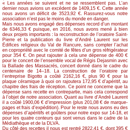
« Les années se suivent et ne se ressemblent pas. L’an
dernier nous avions un excédent de 1409,15 €. Cette année
nous avons un déficit de 3523,92 €. Rassurez-vous notre
association n’est pas le moins du monde en danger.
Mais nous avons engagé des dépenses record d’un montant
de 6346,33 € puisque, en 2016, nous avons mené à bien
deux projets importants : la reconstruction de l’oratoire Saint-
Pierre et la publication du livre d’André Laurent sur les
Édifices religieux du Val de Rancure, sans compter l’achat
en copropriété avec le comité de fêtes d’un gros réfrigérateur
pour 354 €. On peut rajouter à cela une dépense de 400 €
pour le concert de l’ensemble vocal de Régis Dejasmin avec
la ­Ballade des Massacrés, concert donné dans le cadre du
centenaire de 14­–18. La construction de l’oratoire par
l’entreprise Bigotto a coûté 2162,16 €, plus 90 € pour la
plaque céramique à quoi on rajoutera 172,95 € d’apéritif, au
chapitre des frais de réception. Ce point ne concerne que la
dépense sans recette en contrepartie, mais cela correspond
à l’objet de notre association. Quant au livre d’André Laurent
il a coûté 1900,06 € d’impression (plus 201,08 € de marque-
pages et frais d’expédition). Pour le reste nous avons eu des
dépenses d’apéritifs et goûters pour notre expo sur 14-18, et
pour les quatre conteurs qui sont venus dans le cadre de la
Médiathèque et de la DLVA.
Du côté des recettes il nous est rentré 2822,41 €, dont 395 €