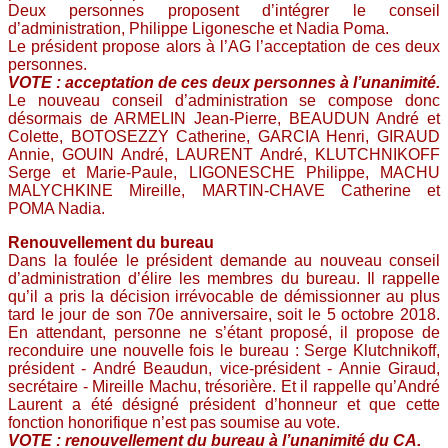
Deux personnes proposent d’intégrer le conseil
d’administration, Philippe Ligonesche et ­Nadia Poma.
Le président propose alors à l’AG l’acceptation de ces deux
personnes.
VOTE : acceptation de ces deux personnes à l’unanimité.
Le nouveau conseil d’administration se compose donc
désormais de ARMELIN Jean-Pierre, BEAUDUN André et
Colette, BOTOSEZZY Catherine, GARCIA ­Henri, GIRAUD
Annie, GOUIN André, LAURENT André, KLUTCHNIKOFF
Serge et Marie-Paule, ­LIGONESCHE Philippe, MACHU
MALYCHKINE Mireille, MARTIN-CHAVE Catherine et
POMA Nadia.
Renouvellement du bureau
Dans la foulée le président demande au nouveau conseil
d’administration d’élire les membres du bureau. Il rappelle
qu’il a pris la décision irrévocable de démissionner au plus
tard le jour de son 70e anniversaire, soit le 5 octobre 2018.
En attendant, personne ne s’étant proposé, il propose de
reconduire une nouvelle fois le bureau : Serge Klutchnikoff,
président - André Beaudun, vice-président - ­Annie Giraud,
secrétaire - Mireille Machu, trésorière. Et il rappelle qu’André
Laurent a été désigné président d’honneur et que cette
fonction honorifique n’est pas soumise au vote.
VOTE : renouvellement du bureau à l’unanimité du CA.