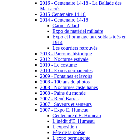
2016 - Centenaire 14-18 - La Ballade des
Massacrés
2015-Centenaire 14-18
2014 - Centenaire 14-18
Carnet Allard
Expo de matériel militaire
Expo et hommage aux soldats tués en
1914
Les courriers retrouvés
2013 - Parcours historique
2012 - Nocturne estivale
2010 - Le costume
2010 - Expos permanentes
2009 - Fontaines et lavoirs
2008 - 100 ans de photos
2008 - Nocturnes castellianes
2008 - Pains du monde
2007 - René Barras
2007 - Saveurs et senteurs
2007 - Expo E. Humeau
Centenaire d'E. Humeau
L'inédit d'E. Humeau
L'exposition
Fête de la poésie
L'expo permanente