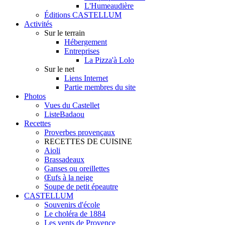
L'Humeaudière
Éditions CASTELLUM
Activités
Sur le terrain
Hébergement
Entreprises
La Pizza'à Lolo
Sur le net
Liens Internet
Partie membres du site
Photos
Vues du Castellet
ListeBadaou
Recettes
Proverbes provençaux
RECETTES DE CUISINE
Aioli
Brassadeaux
Ganses ou oreillettes
Œufs à la neige
Soupe de petit épeautre
CASTELLUM
Souvenirs d'école
Le choléra de 1884
Les vents de Provence