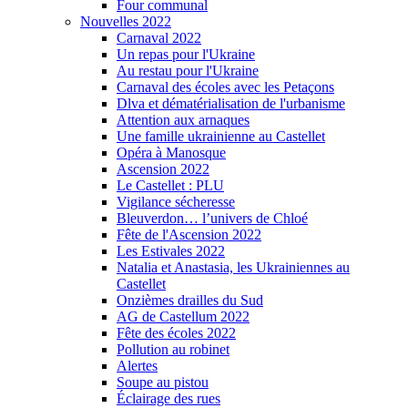
Four communal
Nouvelles 2022
Carnaval 2022
Un repas pour l'Ukraine
Au restau pour l'Ukraine
Carnaval des écoles avec les Petaçons
Dlva et dématérialisation de l'urbanisme
Attention aux arnaques
Une famille ukrainienne au Castellet
Opéra à Manosque
Ascension 2022
Le Castellet : PLU
Vigilance sécheresse
Bleuverdon… l’univers de Chloé
Fête de l'Ascension 2022
Les Estivales 2022
Natalia et Anastasia, les Ukrainiennes au
Castellet
Onzièmes drailles du Sud
AG de Castellum 2022
Fête des écoles 2022
Pollution au robinet
Alertes
Soupe au pistou
Éclairage des rues