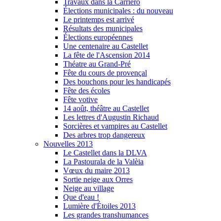
Travaux dans la Carriero
Élections municipales : du nouveau
Le printemps est arrivé
Résultats des municipales
Élections européennes
Une centenaire au Castellet
La fête de l'Ascension 2014
Théatre au Grand-Pré
Fête du cours de provençal
Des bouchons pour les handicapés
Fête des écoles
Fête votive
14 août, théâtre au Castellet
Les lettres d'Augustin Richaud
Sorcières et vampires au Castellet
Des arbres trop dangereux
Nouvelles 2013
Le Castellet dans la DLVA
La Pastourala de la Valèia
Vœux du maire 2013
Sortie neige aux Orres
Neige au village
Que d'eau !
Lumière d'Étoiles 2013
Les grandes transhumances