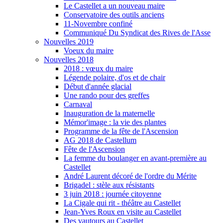
Le Castellet a un nouveau maire
Conservatoire des outils anciens
11-Novembre confiné
Communiqué Du Syndicat des Rives de l'Asse
Nouvelles 2019
Voeux du maire
Nouvelles 2018
2018 : vœux du maire
Légende polaire, d'os et de chair
Début d'année glacial
Une rando pour des greffes
Carnaval
Inauguration de la maternelle
Mémor'image : la vie des plantes
Programme de la fête de l'Ascension
AG 2018 de Castellum
Fête de l'Ascension
La femme du boulanger en avant-première au
Castellet
André Laurent décoré de l'ordre du Mérite
Brigadel : stèle aux résistants
3 juin 2018 : journée citoyenne
La Cigale qui rit - théâtre au Castellet
Jean-Yves Roux en visite au Castellet
Des vautours au Castellet