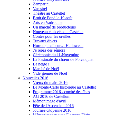
Zamparini
Varestrel
Théâtre au Castellet
Bruit de Fond le 19 août
Arts en Vadrouille
Un marché de producteurs
Nouveau club vélo au Castellet
Contes pour les oreilles
Travaux divers
Horreur, malheur… Halloween
7e repas des séniors
Cérémonie du 11-Novembre
La Pastorale du chœur de Forcalquier
La neige !
Marché de Noël
Vide-grenier de Noël
Nouvelles 2016
Vœux du maire 2016
Le Monte-Carlo historique au Castellet
Programme 2016 - comité des fêtes
AG 2016 de Castellum
Mémor'image d'avril
Fête de l'Ascension 2016
Journée citoyenne 2016
Mémor'images avec Florence Férin