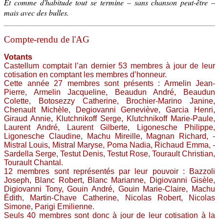
Et comme d'habitude tout se termine – sans chanson peut-être –
mais avec des bulles.
Compte-rendu de l'AG
Votants
Castellum comptait l’an dernier 53 membres à jour de leur
cotisation en comptant les membres d’honneur.
Cette année 27 membres sont présents : Armelin Jean-
Pierre, Armelin Jacqueline, ­Beaudun ­André, ­Beaudun
Colette, Botosezzy ­Catherine, Brochier-­Marino Janine,
Chenault Michèle, ­Degiovanni Geneviève, Garcia Henri,
Giraud Annie, Klutchnikoff Serge, Klutchnikoff Marie-Paule,
Laurent André, ­Laurent Gilberte, Ligonesche Philippe,
Ligonesche Claudine, ­Machu Mireille, ­Magnan Richard, ­
Mistral Louis, Mistral Maryse, Poma ­Nadia, ­Richaud Emma, ­
Sardella Serge, ­Testut Denis, Testut Rose, Tourault Christian,
Tourault Chantal.
12 membres sont représentés par leur pouvoir : Bazzoli
Joseph, Blanc Robert, Blanc ­Marianne, Digiovanni Gisèle,
Digiovanni Tony, Gouin André, Gouin Marie-Claire, Machu
Édith, Martin-Chave ­Catherine, Nicolas Robert, Nicolas
Simone, Parigi ­Emilienne.
Seuls 40 membres sont donc à jour de leur cotisation à la