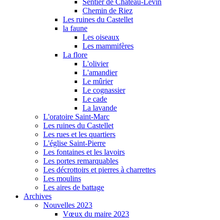
Sentier de Château-Levin
Chemin de Riez
Les ruines du Castellet
la faune
Les oiseaux
Les mammifères
La flore
L'olivier
L'amandier
Le mûrier
Le cognassier
Le cade
La lavande
L'oratoire Saint-Marc
Les ruines du Castellet
Les rues et les quartiers
L'église Saint-Pierre
Les fontaines et les lavoirs
Les portes remarquables
Les décrottoirs et pierres à charrettes
Les moulins
Les aires de battage
Archives
Nouvelles 2023
Vœux du maire 2023