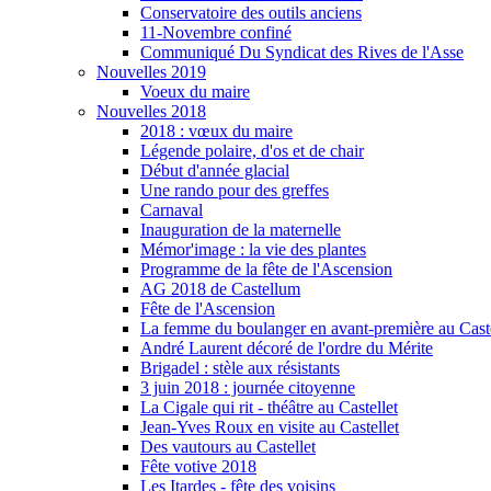
Conservatoire des outils anciens
11-Novembre confiné
Communiqué Du Syndicat des Rives de l'Asse
Nouvelles 2019
Voeux du maire
Nouvelles 2018
2018 : vœux du maire
Légende polaire, d'os et de chair
Début d'année glacial
Une rando pour des greffes
Carnaval
Inauguration de la maternelle
Mémor'image : la vie des plantes
Programme de la fête de l'Ascension
AG 2018 de Castellum
Fête de l'Ascension
La femme du boulanger en avant-première au Caste
André Laurent décoré de l'ordre du Mérite
Brigadel : stèle aux résistants
3 juin 2018 : journée citoyenne
La Cigale qui rit - théâtre au Castellet
Jean-Yves Roux en visite au Castellet
Des vautours au Castellet
Fête votive 2018
Les Itardes - fête des voisins