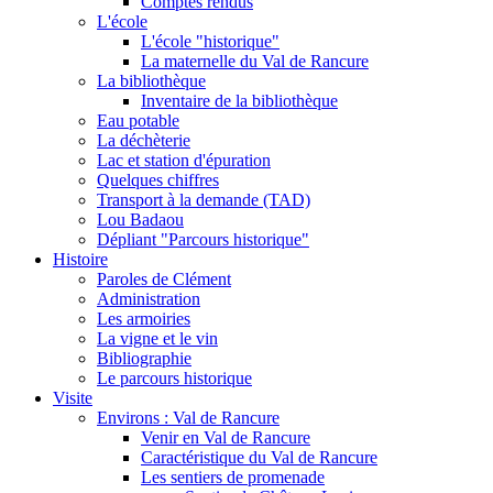
Comptes rendus
L'école
L'école "historique"
La maternelle du Val de Rancure
La bibliothèque
Inventaire de la bibliothèque
Eau potable
La déchèterie
Lac et station d'épuration
Quelques chiffres
Transport à la demande (TAD)
Lou Badaou
Dépliant "Parcours historique"
Histoire
Paroles de Clément
Administration
Les armoiries
La vigne et le vin
Bibliographie
Le parcours historique
Visite
Environs : Val de Rancure
Venir en Val de Rancure
Caractéristique du Val de Rancure
Les sentiers de promenade