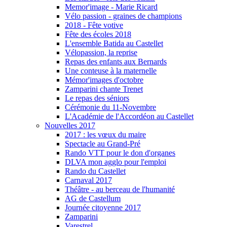
Memor'image - Marie Ricard
Vélo passion - graines de champions
2018 - Fête votive
Fête des écoles 2018
L'ensemble Batida au Castellet
Vélopassion, la reprise
Repas des enfants aux Bernards
Une conteuse à la maternelle
Mémor'images d'octobre
Zamparini chante Trenet
Le repas des séniors
Cérémonie du 11-Novembre
L'Académie de l'Accordéon au Castellet
Nouvelles 2017
2017 : les vœux du maire
Spectacle au Grand-Pré
Rando VTT pour le don d'organes
DLVA mon agglo pour l'emploi
Rando du Castellet
Carnaval 2017
Théâtre - au berceau de l'humanité
AG de Castellum
Journée citoyenne 2017
Zamparini
Varestrel