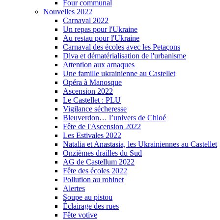
Four communal
Nouvelles 2022
Carnaval 2022
Un repas pour l'Ukraine
Au restau pour l'Ukraine
Carnaval des écoles avec les Petaçons
Dlva et dématérialisation de l'urbanisme
Attention aux arnaques
Une famille ukrainienne au Castellet
Opéra à Manosque
Ascension 2022
Le Castellet : PLU
Vigilance sécheresse
Bleuverdon… l’univers de Chloé
Fête de l'Ascension 2022
Les Estivales 2022
Natalia et Anastasia, les Ukrainiennes au Castellet
Onzièmes drailles du Sud
AG de Castellum 2022
Fête des écoles 2022
Pollution au robinet
Alertes
Soupe au pistou
Éclairage des rues
Fête votive