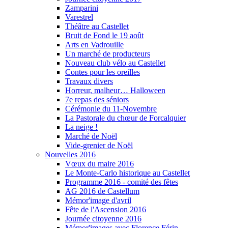
Zamparini
Varestrel
Théâtre au Castellet
Bruit de Fond le 19 août
Arts en Vadrouille
Un marché de producteurs
Nouveau club vélo au Castellet
Contes pour les oreilles
Travaux divers
Horreur, malheur… Halloween
7e repas des séniors
Cérémonie du 11-Novembre
La Pastorale du chœur de Forcalquier
La neige !
Marché de Noël
Vide-grenier de Noël
Nouvelles 2016
Vœux du maire 2016
Le Monte-Carlo historique au Castellet
Programme 2016 - comité des fêtes
AG 2016 de Castellum
Mémor'image d'avril
Fête de l'Ascension 2016
Journée citoyenne 2016
Mémor'images avec Florence Férin