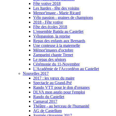
Fête votive 2018
Les Itardes - fête des voisins
Memor'image - Marie Ricard
Vélo passion - graines de champions
2018 - Fête votive
Fête des écoles 2018
L'ensemble Batida au Castellet
Vélopassion, la reprise
Repas des enfants aux Bernards
Une conteuse à la maternelle
Mémor'images d'octobre
Zamparini chante Trenet
Le repas des séniors
Cérémonie du 11-Novembre
L'Académie de l'Accordéon au Castellet
Nouvelles 2017
2017 : les vœux du maire
Spectacle au Grand-Pré
Rando VTT pour le don d'organes
DLVA mon agglo pour l'emploi
Rando du Castellet
Carnaval 2017
Théâtre - au berceau de l'humanité
AG de Castellum
Journée citoyenne 2017