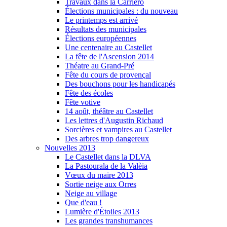
Travaux dans la Carriero
Élections municipales : du nouveau
Le printemps est arrivé
Résultats des municipales
Élections européennes
Une centenaire au Castellet
La fête de l'Ascension 2014
Théatre au Grand-Pré
Fête du cours de provençal
Des bouchons pour les handicapés
Fête des écoles
Fête votive
14 août, théâtre au Castellet
Les lettres d'Augustin Richaud
Sorcières et vampires au Castellet
Des arbres trop dangereux
Nouvelles 2013
Le Castellet dans la DLVA
La Pastourala de la Valèia
Vœux du maire 2013
Sortie neige aux Orres
Neige au village
Que d'eau !
Lumière d'Étoiles 2013
Les grandes transhumances