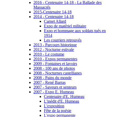
2016 - Centenaire 14-18 - La Ballade des
Massacrés
2015-Centenaire 14-18
2014 - Centenaire 14-18
Carnet Allard
Expo de matériel militaire
Expo et hommage aux soldats tués en
1914
Les courriers retrouvés
2013 - Parcours historique
2012 - Nocturne estivale
2010 - Le costume
2010 - Expos permanentes
2009 - Fontaines et lavoirs
2008 - 100 ans de photos
2008 - Nocturnes castellianes
2008 - Pains du monde
2007 - René Barras
2007 - Saveurs et senteurs
2007 - Expo E. Humeau
Centenaire d'E. Humeau
L'inédit d'E. Humeau
L'exposition
Fête de la poésie
L'expo permanente