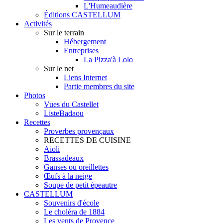
L'Humeaudière
Éditions CASTELLUM
Activités
Sur le terrain
Hébergement
Entreprises
La Pizza'à Lolo
Sur le net
Liens Internet
Partie membres du site
Photos
Vues du Castellet
ListeBadaou
Recettes
Proverbes provençaux
RECETTES DE CUISINE
Aioli
Brassadeaux
Ganses ou oreillettes
Œufs à la neige
Soupe de petit épeautre
CASTELLUM
Souvenirs d'école
Le choléra de 1884
Les vents de Provence