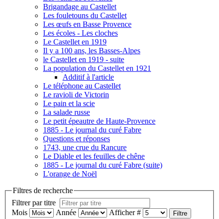
Brigandage au Castellet
Les fouletouns du Castellet
Les œufs en Basse Provence
Les écoles - Les cloches
Le Castellet en 1919
Il y a 100 ans, les Basses-Alpes
le Castellet en 1919 - suite
La population du Castellet en 1921
Additif à l'article
Le téléphone au Castellet
Le ravioli de Victorin
Le pain et la scie
La salade russe
Le petit épeautre de Haute-Provence
1885 - Le journal du curé Fabre
Questions et réponses
1743, une crue du Rancure
Le Diable et les feuilles de chêne
1885 - Le journal du curé Fabre (suite)
L'orange de Noël
Filtres de recherche
Filtrer par titre
Mois
Année
Afficher #
Filtre