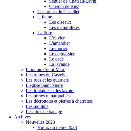
Sentier de Château-Levin
Chemin de Riez
Les ruines du Castellet
la faune
Les oiseaux
Les mammifères
La flore
L'olivier
L'amandier
Le mûrier
Le cognassier
Le cade
La lavande
L'oratoire Saint-Marc
Les ruines du Castellet
Les rues et les quartiers
L'église Saint-Pierre
Les fontaines et les lavoirs
Les portes remarquables
Les décrottoirs et pierres à charrettes
Les moulins
Les aires de battage
Archives
Nouvelles 2023
Vœux du maire 2023