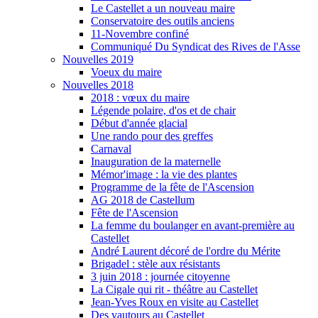
Le Castellet a un nouveau maire
Conservatoire des outils anciens
11-Novembre confiné
Communiqué Du Syndicat des Rives de l'Asse
Nouvelles 2019
Voeux du maire
Nouvelles 2018
2018 : vœux du maire
Légende polaire, d'os et de chair
Début d'année glacial
Une rando pour des greffes
Carnaval
Inauguration de la maternelle
Mémor'image : la vie des plantes
Programme de la fête de l'Ascension
AG 2018 de Castellum
Fête de l'Ascension
La femme du boulanger en avant-première au
Castellet
André Laurent décoré de l'ordre du Mérite
Brigadel : stèle aux résistants
3 juin 2018 : journée citoyenne
La Cigale qui rit - théâtre au Castellet
Jean-Yves Roux en visite au Castellet
Des vautours au Castellet