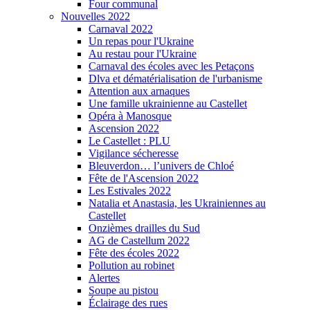
Four communal
Nouvelles 2022
Carnaval 2022
Un repas pour l'Ukraine
Au restau pour l'Ukraine
Carnaval des écoles avec les Petaçons
Dlva et dématérialisation de l'urbanisme
Attention aux arnaques
Une famille ukrainienne au Castellet
Opéra à Manosque
Ascension 2022
Le Castellet : PLU
Vigilance sécheresse
Bleuverdon… l’univers de Chloé
Fête de l'Ascension 2022
Les Estivales 2022
Natalia et Anastasia, les Ukrainiennes au
Castellet
Onzièmes drailles du Sud
AG de Castellum 2022
Fête des écoles 2022
Pollution au robinet
Alertes
Soupe au pistou
Éclairage des rues