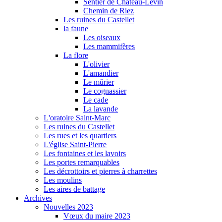
Sentier de Château-Levin
Chemin de Riez
Les ruines du Castellet
la faune
Les oiseaux
Les mammifères
La flore
L'olivier
L'amandier
Le mûrier
Le cognassier
Le cade
La lavande
L'oratoire Saint-Marc
Les ruines du Castellet
Les rues et les quartiers
L'église Saint-Pierre
Les fontaines et les lavoirs
Les portes remarquables
Les décrottoirs et pierres à charrettes
Les moulins
Les aires de battage
Archives
Nouvelles 2023
Vœux du maire 2023