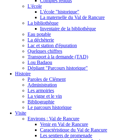
Comptes rendus
L'école
L'école "historique"
La maternelle du Val de Rancure
La bibliothèque
Inventaire de la bibliothèque
Eau potable
La déchèterie
Lac et station d'épuration
Quelques chiffres
Transport à la demande (TAD)
Lou Badaou
Dépliant "Parcours historique"
Histoire
Paroles de Clément
Administration
Les armoiries
La vigne et le vin
Bibliographie
Le parcours historique
Visite
Environs : Val de Rancure
Venir en Val de Rancure
Caractéristique du Val de Rancure
Les sentiers de promenade