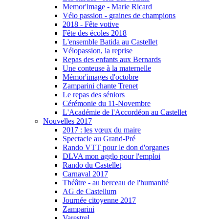
Memor'image - Marie Ricard
Vélo passion - graines de champions
2018 - Fête votive
Fête des écoles 2018
L'ensemble Batida au Castellet
Vélopassion, la reprise
Repas des enfants aux Bernards
Une conteuse à la maternelle
Mémor'images d'octobre
Zamparini chante Trenet
Le repas des séniors
Cérémonie du 11-Novembre
L'Académie de l'Accordéon au Castellet
Nouvelles 2017
2017 : les vœux du maire
Spectacle au Grand-Pré
Rando VTT pour le don d'organes
DLVA mon agglo pour l'emploi
Rando du Castellet
Carnaval 2017
Théâtre - au berceau de l'humanité
AG de Castellum
Journée citoyenne 2017
Zamparini
Varestrel