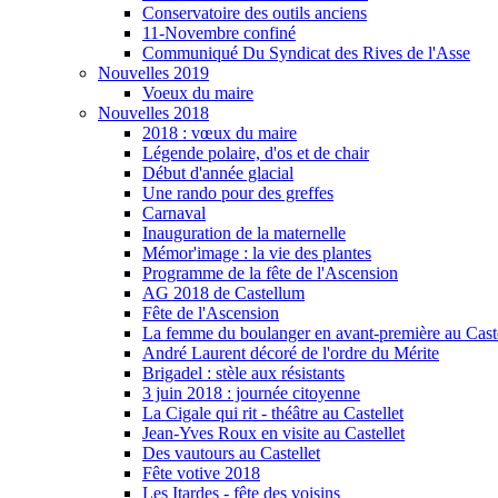
Conservatoire des outils anciens
11-Novembre confiné
Communiqué Du Syndicat des Rives de l'Asse
Nouvelles 2019
Voeux du maire
Nouvelles 2018
2018 : vœux du maire
Légende polaire, d'os et de chair
Début d'année glacial
Une rando pour des greffes
Carnaval
Inauguration de la maternelle
Mémor'image : la vie des plantes
Programme de la fête de l'Ascension
AG 2018 de Castellum
Fête de l'Ascension
La femme du boulanger en avant-première au Caste
André Laurent décoré de l'ordre du Mérite
Brigadel : stèle aux résistants
3 juin 2018 : journée citoyenne
La Cigale qui rit - théâtre au Castellet
Jean-Yves Roux en visite au Castellet
Des vautours au Castellet
Fête votive 2018
Les Itardes - fête des voisins