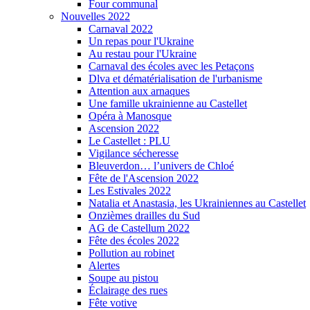
Four communal
Nouvelles 2022
Carnaval 2022
Un repas pour l'Ukraine
Au restau pour l'Ukraine
Carnaval des écoles avec les Petaçons
Dlva et dématérialisation de l'urbanisme
Attention aux arnaques
Une famille ukrainienne au Castellet
Opéra à Manosque
Ascension 2022
Le Castellet : PLU
Vigilance sécheresse
Bleuverdon… l’univers de Chloé
Fête de l'Ascension 2022
Les Estivales 2022
Natalia et Anastasia, les Ukrainiennes au Castellet
Onzièmes drailles du Sud
AG de Castellum 2022
Fête des écoles 2022
Pollution au robinet
Alertes
Soupe au pistou
Éclairage des rues
Fête votive